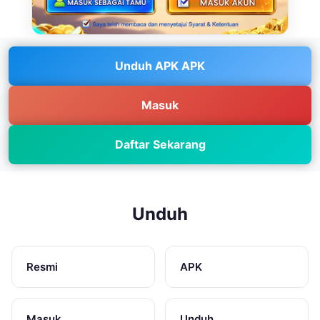
Unduh APK APK
Masuk
Daftar Sekarang
Unduh
Resmi
APK
Masuk
Unduh