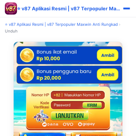
⭐ v87 Aplikasi Resmi | v87 Terpopuler Maxwin Anti Rungkad
⭐ v87 Aplikasi Resmi | v87 Terpopuler Maxwin Anti Rungkad
›
Unduh