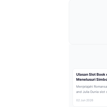
Ulasan Slot Book 
Menelusuri Simbo
Menjelajahi Romansa
and Julia Dunia slot 
inspirasi dari literatu
02 Jun 2026