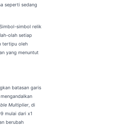
sa seperti sedang
imbol-simbol relik
ah-olah setiap
tertipu oleh
nan yang menuntut
kan batasan garis
a mengandalkan
le Multiplier
, di
 mulai dari x1
nan berubah