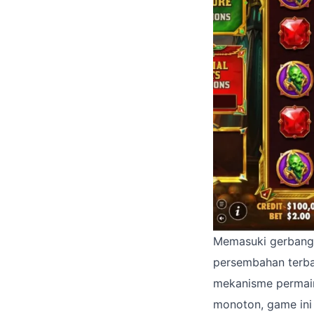
Memasuki gerbang 
persembahan terba
mekanisme permain
monoton, game in