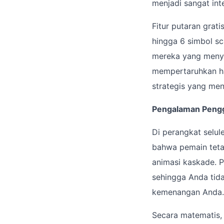
menjadi sangat int
Fitur putaran grat
hingga 6 simbol sc
mereka yang menyu
mempertaruhkan has
strategis yang me
Pengalaman Pengg
Di perangkat selul
bahwa pemain teta
animasi kaskade. P
sehingga Anda tida
kemenangan Anda.
Secara matematis,