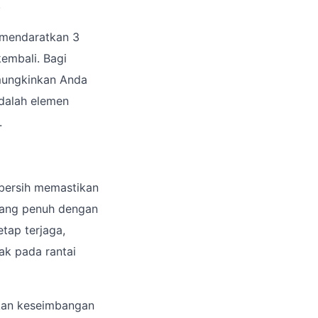
.
n mendaratkan 3
embali. Bagi
ungkinkan Anda
adalah elemen
.
 bersih memastikan
dang penuh dengan
tap terjaga,
ak pada rantai
kan keseimbangan