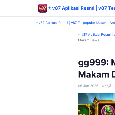
⭐ v87 Aplikasi Resmi | v87 T
⭐ v87 Aplikasi Resmi | v87 Terpopuler Maxwin An
⭐ v87 Aplikasi Resmi |
Makam Dewa
gg999: M
Makam 
06 Jun 2026
· 未分类