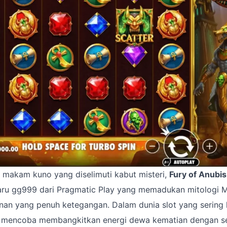
makam kuno yang diselimuti kabut misteri,
Fury of Anubis
ru gg999 dari Pragmatic Play yang memadukan mitologi M
an yang penuh ketegangan. Dalam dunia slot yang sering 
i mencoba membangkitkan energi dewa kematian dengan s