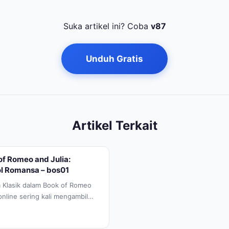
Suka artikel ini? Coba
v87
Unduh Gratis
Artikel Terkait
of Romeo and Julia:
l Romansa – bos01
 Klasik dalam Book of Romeo
online sering kali mengambil
r klasik, dan...