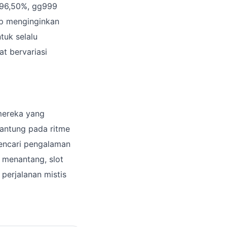
 96,50%, gg999
ap menginginkan
tuk selalu
t bervariasi
 mereka yang
antung pada ritme
encari pengalaman
menantang, slot
 perjalanan mistis